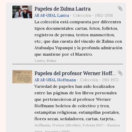
Papeles de Zulma Lastra
AR AR-USAL Lastra
Colección
1952-2018
La colección está compuesta por diferentes
tipos documentales: cartas, fotos, folletos,
registros de prensa, textos manuscritos,
etc.; que dan cuenta del vínculo de Zulma con
Atahualpa Yupanqui y la profunda admiración
que mantiene por el Maestro.
Lastra, Zulma
Papeles del profesor Werner Hoffmann
AR AR-USAL Hoffmann
Colección
1911-1972
Variedad de papeles han sido localizados
entre las páginas de los libros personales
que pertenecieron al profesor Werner
Hoffmann: boletos de colectivo y tren,
estampitas religiosas, estampillas postales,
flores secas, señaladores, cartas, tarjeta...
Hoffmann, Werner (Strehlen, Polonia 1907 – Buenos
Aires, Argentina 1989)