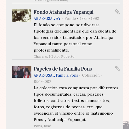
Fondo Atahualpa Yupanqui
AR AR-USAL AY
Fondo
1885 - 1992
El fondo se compone por diversas
tipologías documentales que dan cuenta de
los recorridos transitados por Atahualpa
Yupanqui tanto personal como
profesionalmente.
Chavero, Héctor Roberto
Papeles de la Familia Pons
AR AR-USAL Familia Pons
Colección
1951-2002
La colección está compuesta por diferentes
tipos documentales: cartas, postales,
folletos, contratos, textos manuscritos,
fotos, registros de prensa, etc.; que
evidencian el vínculo entre el matrimonio
Pons y Atahualpa Yupanqui.
Pons, José