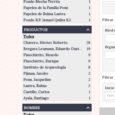
Fondo Mecha Terrén
1
Papeles de la Familia Pons
1
Papeles de Zulma Lastra
1
Filtrar
Fondo R.P. Ismael Quiles S.J.
1
productor
Nivel 
Todos
Chavero, Héctor Roberto
28
Régim
Bergara Leumann, Eduardo Gustavo
19
Finochietto, Ricardo
9
Finochietto, Enrique
9
Instituto de Arqueología
8
Fijman, Jacobo
2
Filtrar
Pons, Jacqueline
2
Lastra, Zulma
2
Inicio
Castillo, Carlos
1
Ayala, Santiago
1
nombre
Todos