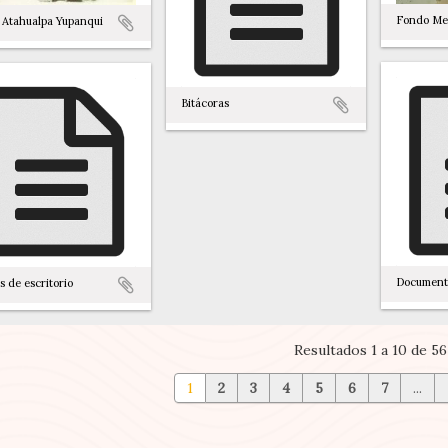
Fondo Me
 Atahualpa Yupanqui
Bitácoras
Documento
s de escritorio
Resultados 1 a 10 de 56
1
2
3
4
5
6
7
...