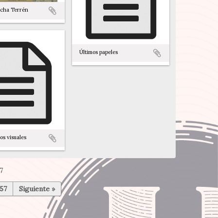
cha Terrén
Últimos papeles
s visuales
7
57
Siguiente »