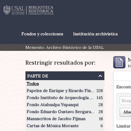
Fondos y colecciones
Institución archivística
Memento. Archivo Histórico de la USAL
M
Restringir resultados por:
D
parte de
Todos
Encontr
Papeles de Enrique y Ricardo Finochietto
328
Fondo Instituto de Arqueología Profesor Juan Manuel Suetta
145
Fondo Atahualpa Yupanqui
28
Fondo Eduardo Gustavo Bergara Leumann
28
Añad
Manuscritos de Jacobo Fijman
18
Cartas de Mónica Morante
6
Limitar