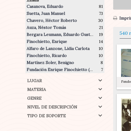
Casanova, Eduardo
81
Suetta, Juan Manuel
73
Imprim
Chavero, Héctor Roberto
30
Auza, Néstor Tomás
21
540 
Bergara Leumann, Eduardo Gustavo
19
Finochietto, Enrique
14
Alfaro de Lanzone, Lidia Carlota
10
Finochietto, Ricardo
10
Martínez Soler, Benigno
8
Fundación Enrique Finochietto (Argentina)
7
lugar
Fondo 
materia
genre
nivel de descripción
tipo de soporte