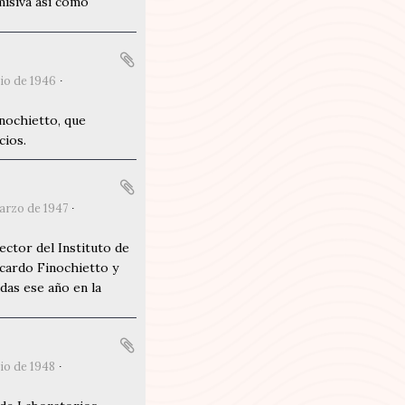
 misiva así como
lio de 1946
nochietto, que
cios.
arzo de 1947
ctor del Instituto de
icardo Finochietto y
das ese año en la
lio de 1948