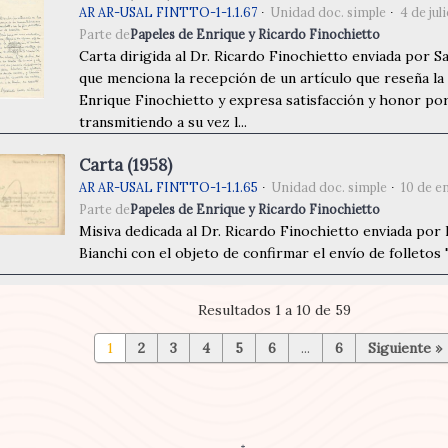
AR AR-USAL FINTTO-1-1.1.67
Unidad doc. simple
4 de jul
Parte de
Papeles de Enrique y Ricardo Finochietto
Carta dirigida al Dr. Ricardo Finochietto enviada por Sa
que menciona la recepción de un artículo que reseña la 
Enrique Finochietto y expresa satisfacción y honor por
transmitiendo a su vez l...
Carta (1958)
AR AR-USAL FINTTO-1-1.1.65
Unidad doc. simple
10 de e
Parte de
Papeles de Enrique y Ricardo Finochietto
Misiva dedicada al Dr. Ricardo Finochietto enviada por l
Bianchi con el objeto de confirmar el envío de folletos 
Resultados 1 a 10 de 59
1
2
3
4
5
6
...
6
Siguiente »