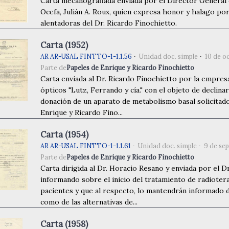
Carta mecanografiada enviada por el Director General
Ocefa, Julián A. Roux, quien expresa honor y halago por
alentadoras del Dr. Ricardo Finochietto.
Carta (1952)
AR AR-USAL FINTTO-1-1.1.56
Unidad doc. simple
10 de o
Parte de
Papeles de Enrique y Ricardo Finochietto
Carta enviada al Dr. Ricardo Finochietto por la empre
ópticos "Lutz, Ferrando y cía." con el objeto de declinar
donación de un aparato de metabolismo basal solicitad
Enrique y Ricardo Fino...
Carta (1954)
AR AR-USAL FINTTO-1-1.1.61
Unidad doc. simple
9 de se
Parte de
Papeles de Enrique y Ricardo Finochietto
Carta dirigida al Dr. Horacio Resano y enviada por el Dr.
informando sobre el inicio del tratamiento de radioter
pacientes y que al respecto, lo mantendrán informado d
como de las alternativas de...
Carta (1958)