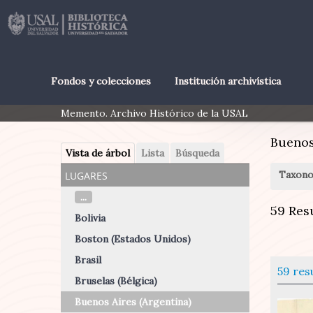
Fondos y colecciones
Institución archivística
Memento. Archivo Histórico de la USAL
Buenos
Vista de árbol
Lista
Búsqueda
lugares
Taxono
...
59 Res
Bolivia
Boston (Estados Unidos)
Brasil
59 res
Bruselas (Bélgica)
Buenos Aires (Argentina)