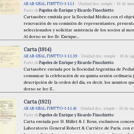
AR AR-USAL FINTTO-1-1.1.1
Unidad doc. simple
16 de ma
Parte de
Papeles de Enrique y Ricardo Finochietto
Cartasobre emitida por la Sociedad Médica con el obje
renovación de su comisión de representantes, presenta
seleccionados y solicitar asistencia de los socios al mo
Al dorso se lee Sr. Enrique...
Carta (1914)
AR AR-USAL FINTTO-1-1.1.39
Unidad doc. simple
18 de a
Parte de
Papeles de Enrique y Ricardo Finochietto
Cartasobre enviada por la Sociedad Argentina de Pediat
comunicar la celebración de su quinta sesión ordinaria 
descripción de la orden del día, es decir, los asuntos que
dorso se lee S...
Carta (1921)
AR AR-USAL FINTTO-1-1.1.41
Unidad doc. simple
10 de m
Parte de
Papeles de Enrique y Ricardo Finochietto
Carta enviada por H. Millet & J. Roux, exclusivos conce
Laboratorio General Robert & Carrière de París, con e