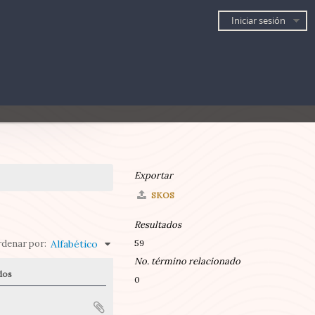
Iniciar sesión
Exportar
SKOS
Resultados
denar por:
Alfabético
59
No. término relacionado
dos
0