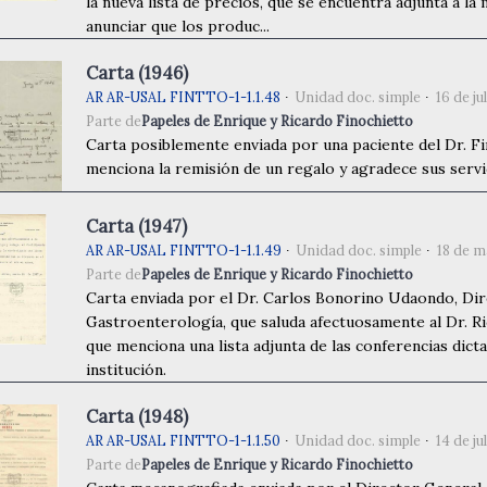
la nueva lista de precios, que se encuentra adjunta a la
anunciar que los produc...
Carta (1946)
AR AR-USAL FINTTO-1-1.1.48
Unidad doc. simple
16 de ju
Parte de
Papeles de Enrique y Ricardo Finochietto
Carta posiblemente enviada por una paciente del Dr. Fi
menciona la remisión de un regalo y agradece sus servi
Carta (1947)
AR AR-USAL FINTTO-1-1.1.49
Unidad doc. simple
18 de m
Parte de
Papeles de Enrique y Ricardo Finochietto
Carta enviada por el Dr. Carlos Bonorino Udaondo, Dire
Gastroenterología, que saluda afectuosamente al Dr. R
que menciona una lista adjunta de las conferencias dicta
institución.
Carta (1948)
AR AR-USAL FINTTO-1-1.1.50
Unidad doc. simple
14 de ju
Parte de
Papeles de Enrique y Ricardo Finochietto