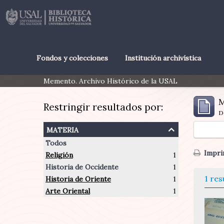
Fondos y colecciones
Institución archivística
Memento. Archivo Histórico de la USAL
M
Restringir resultados por:
D
materia
Todos
Imprim
Religión
1
Historia de Occidente
1
1 res
Historia de Oriente
1
Arte Oriental
1