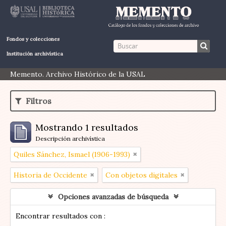
Fondos y colecciones
Institución archivística
Memento. Archivo Histórico de la USAL
Filtros
Mostrando 1 resultados
Descripción archivística
Quiles Sánchez, Ismael (1906-1993)
Historia de Occidente
Con objetos digitales
Opciones avanzadas de búsqueda
Encontrar resultados con :