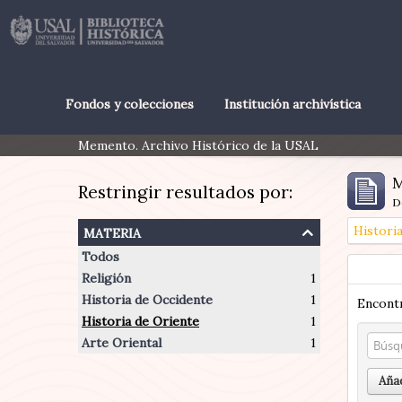
Fondos y colecciones
Institución archivística
Memento. Archivo Histórico de la USAL
M
Restringir resultados por:
D
materia
Histori
Todos
Religión
1
Historia de Occidente
1
Encontr
Historia de Oriente
1
Arte Oriental
1
Añad