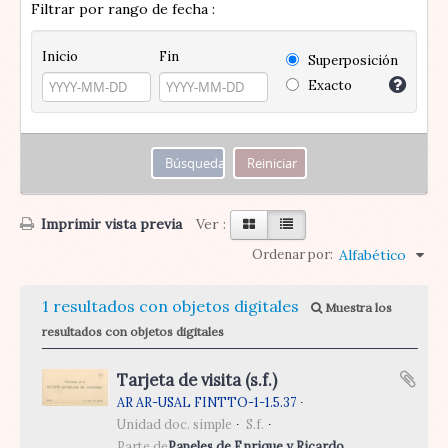
Filtrar por rango de fecha :
Inicio
Fin
Superposición
Exacto
Imprimir vista previa
Ver :
Ordenar por:
Alfabético
1 resultados con objetos digitales
Muestra los
resultados con objetos digitales
Tarjeta de visita (s.f.)
AR AR-USAL FINTTO-1-1.5.37
Unidad doc. simple
S.f.
Parte de
Papeles de Enrique y Ricardo