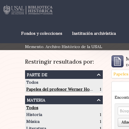
Fondos y colecciones
Institución archivística
Memento. Archivo Histórico de la USAL
M
Restringir resultados por:
D
parte de
Todos
Papeles del profesor Werner Hoffmann
1
Encontr
materia
Todos
Historia
1
Música
1
Añad
Literatura
1