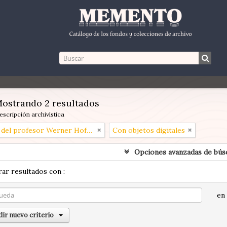
ostrando 2 resultados
escripción archivística
Papeles del profesor Werner Hoffmann
Con objetos digitales
Opciones avanzadas de bús
ar resultados con :
en
ir nuevo criterio