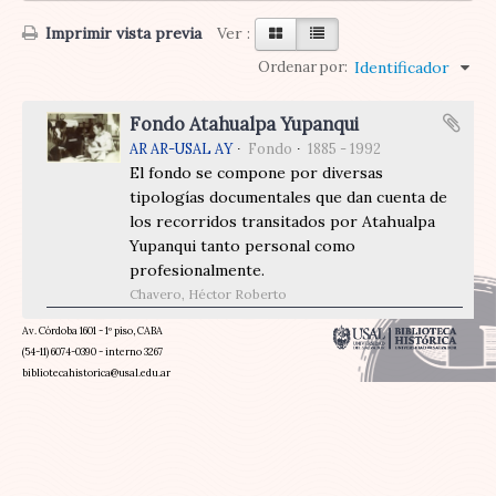
Imprimir vista previa
Ver :
Ordenar por:
Identificador
Fondo Atahualpa Yupanqui
AR AR-USAL AY
Fondo
1885 - 1992
El fondo se compone por diversas
tipologías documentales que dan cuenta de
los recorridos transitados por Atahualpa
Yupanqui tanto personal como
profesionalmente.
Chavero, Héctor Roberto
Av. Córdoba 1601 - 1º piso, CABA
(54-11) 6074-0390 - interno 3267
bibliotecahistorica@usal.edu.ar