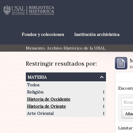
Fondos y colecciones
Institución archivística
Memento. Archivo Histórico de la USAL
M
Restringir resultados por:
D
materia
Todos
Encontr
Religión
1
Historia de Occidente
1
Historia de Oriente
1
Arte Oriental
1
Añad
Limitar