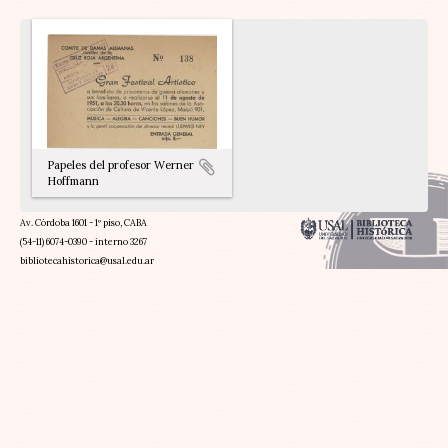
Papeles del profesor Werner
Hoffmann
Av. Córdoba 1601 - 1º piso, CABA
(54-11) 6074-0390 - interno 3267
bibliotecahistorica@usal.edu.ar