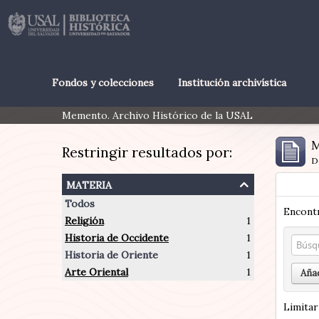
Fondos y colecciones
Institución archivística
Memento. Archivo Histórico de la USAL
M
Restringir resultados por:
D
materia
Todos
Encontr
Religión
1
Historia de Occidente
1
Historia de Oriente
1
Arte Oriental
1
Añad
Limitar