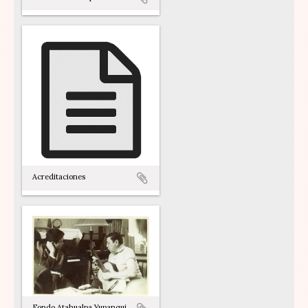
Acreditaciones
Fondo Atahualpa Yupanqui