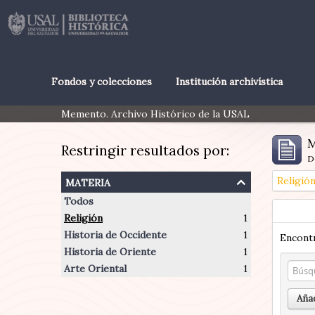
Fondos y colecciones
Institución archivística
Memento. Archivo Histórico de la USAL
M
Restringir resultados por:
D
materia
Religió
Todos
Religión
1
Historia de Occidente
1
Encontr
Historia de Oriente
1
Arte Oriental
1
Añad