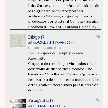
Hoja extraída de The journal of Bone and
Joint Surgery, que posee las publicidades de
los siguientes productos:prótesis
artificiales Vitallium, surgical appliances,
producidos por: Austenal Company, Surgical
Products (Nueva York, Estados Unidos)in...
Dibujo 17
AR AR-USAL FINTTO-6-6.1.17
Unidad doc. simple
s.f.
Parte de
Papeles de Enrique y Ricardo
Finochietto
Conjunto de tres dibujos vinculados con el
desarrollo de dispositivos médicos, uno
basado en "Botellas Wolf" para la "gimnasia
respiratoria de la pleuresías purulentas", los
otros grafican mecanismos para la creación
de artefac...
Fotografía 13
AR AR-USAL FINTTO-7-7.1.13