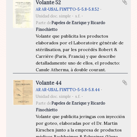
Volante 52
AR AR-USAL FINTTO-5-5.8-5.8.52
Unidad doc. simple
s.f.
Parte de
Papeles de Enrique y Ricardo
Finochietto
Volante que publicita los productos
elaborados por el Laboratoire générale de
stérilisation, par les procédés Robert &
Carrière (Paris, Francia) y que describe
detalladamente uno de ellos, el producto:
Canule Atherma, à double courant.
Volante 44
AR AR-USAL FINTTO-5-5.8-5.8.44
Unidad doc. simple
s.f.
Parte de
Papeles de Enrique y Ricardo
Finochietto
Volante que publicita jeringas con inyección
por goteo, elaboradas por el Dr. Martin
Kirschen junto a la empresa de productos
médicos Bachheimer & Schreiner (Viena,