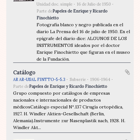
Unidad doc. simple
16 de Julio de 1950
Parte de
Papeles de Enrique y Ricardo
Finochietto
Fotografía blanco y negro publicada en el
diario La Prensa del 16 de julio de 1950. En el
epígrafe del diario dice: ALGUNOS DE LOS
INSTRUMENTOS ideados por el doctor
Enrique Finochietto que figuran en el museo
de la Fundación.
Catálogo
AR AR-USAL FINTTO-5-5.3
Subserie
1906-1964
Parte de
Papeles de Enrique y Ricardo Finochietto
Grupo compuesto por catálogos de empresas
nacionales e internacionales de productos
médicosCatálogo especial Nº.137 Cirugía ortopédica,
1927. H. Windler Aktien-Gesellschaft (Berlin,
Alemania).Instrumente zur Nasenplastik nach, 1928. H.
Windler Akt...