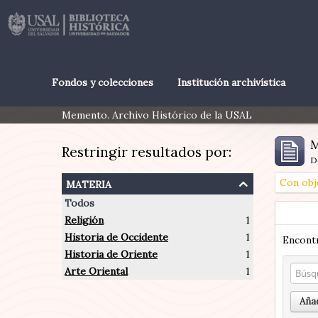
Fondos y colecciones
Institución archivística
Memento. Archivo Histórico de la USAL
M
Restringir resultados por:
D
materia
Con obj
Todos
Religión
1
Historia de Occidente
1
Encontr
Historia de Oriente
1
Arte Oriental
1
Añad