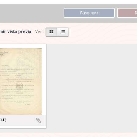
ir vista previa
Ver :
s.f.)