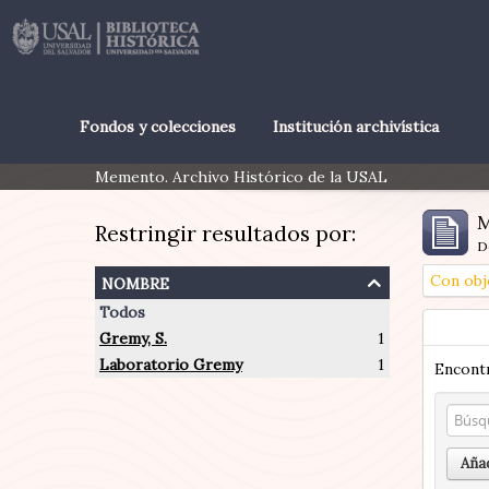
Fondos y colecciones
Institución archivística
Memento. Archivo Histórico de la USAL
M
Restringir resultados por:
D
nombre
Con obj
Todos
Gremy, S.
1
Laboratorio Gremy
1
Encontr
Añad