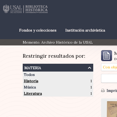
Fondos y colecciones
Institución archivística
Memento. Archivo Histórico de la USAL
M
Restringir resultados por:
D
materia
Con obj
Todos
Historia
1
Música
1
Imprim
Literatura
1