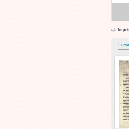
Imprim
1 res