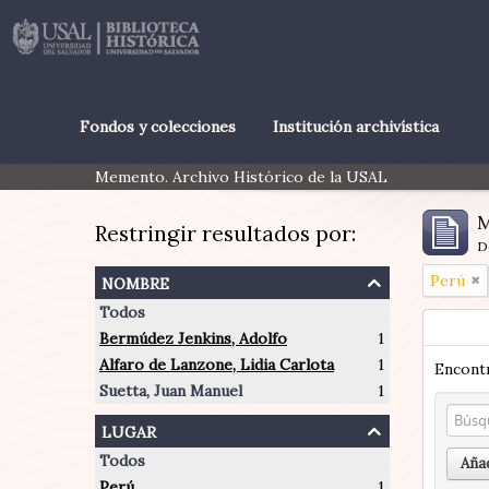
Fondos y colecciones
Institución archivística
Memento. Archivo Histórico de la USAL
M
Restringir resultados por:
D
nombre
Perú
Todos
Bermúdez Jenkins, Adolfo
1
Alfaro de Lanzone, Lidia Carlota
1
Encontr
Suetta, Juan Manuel
1
lugar
Todos
Añad
Perú
1