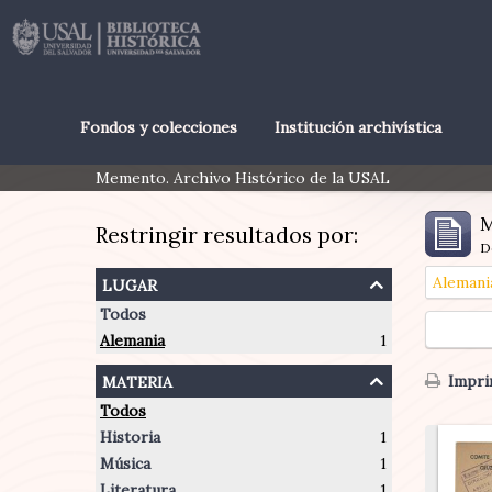
Fondos y colecciones
Institución archivística
Memento. Archivo Histórico de la USAL
M
Restringir resultados por:
D
lugar
Alemani
Todos
Alemania
1
materia
Imprim
Todos
Historia
1
Música
1
Literatura
1