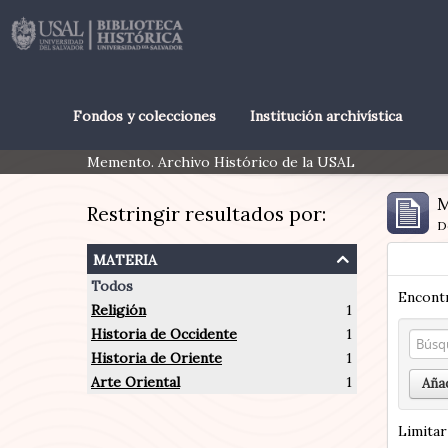
Fondos y colecciones
Institución archivística
Memento. Archivo Histórico de la USAL
M
Restringir resultados por:
D
materia
Todos
Encontr
Religión
1
Historia de Occidente
1
Historia de Oriente
1
Arte Oriental
1
Añad
Limitar