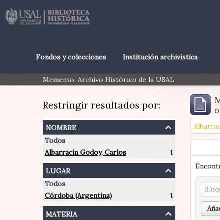
Fondos y colecciones
Institución archivística
Memento. Archivo Histórico de la USAL
M
Restringir resultados por:
D
nombre
Albarra
Todos
Albarracín Godoy, Carlos
1
Encontr
lugar
Todos
Córdoba (Argentina)
1
Añad
materia