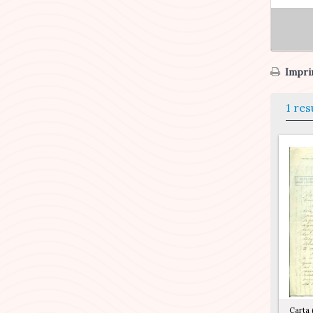
Imprim
1 res
Carta 