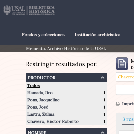
Fondos y colecciones
Institución archivística
Memento. Archivo Histórico de la USAL
M
Restringir resultados por:
D
productor
Chavero
Todos
Hamada, Jiro
1
Pons, Jacqueline
1
Imprim
Pons, José
1
Lastra, Zulma
1
3 res
Chavero, Héctor Roberto
1
nombre