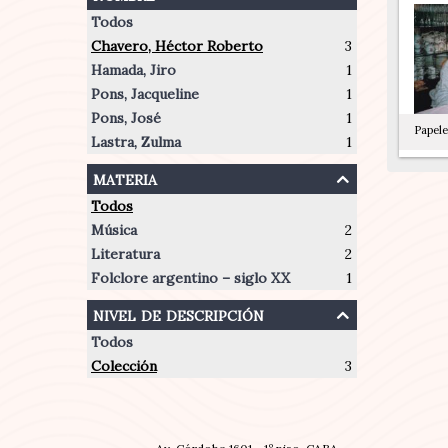
Todos
Chavero, Héctor Roberto
3
Hamada, Jiro
1
Pons, Jacqueline
1
Pons, José
1
Papele
Lastra, Zulma
1
materia
Todos
Música
2
Literatura
2
Folclore argentino – siglo XX
1
nivel de descripción
Todos
Colección
3