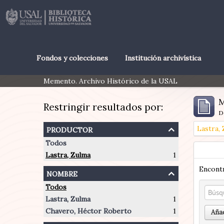
Fondos y colecciones
Institución archivística
Memento. Archivo Histórico de la USAL
M
Restringir resultados por:
D
productor
Lastra,
Todos
Lastra, Zulma
1
Encontr
nombre
Todos
Lastra, Zulma
1
Chavero, Héctor Roberto
1
Añad