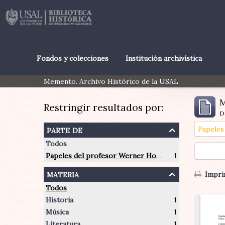
Fondos y colecciones
Institución archivística
Memento. Archivo Histórico de la USAL
M
Restringir resultados por:
D
parte de
Todos
Papeles del profesor Werner Hoffmann
1
materia
Imprim
Todos
Historia
1
Música
1
Literatura
1