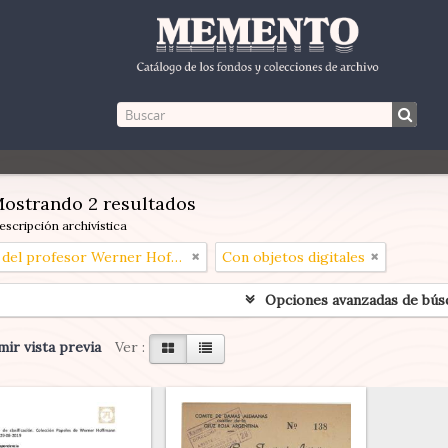
ostrando 2 resultados
escripción archivística
Papeles del profesor Werner Hoffmann
Con objetos digitales
Opciones avanzadas de bús
ir vista previa
Ver :