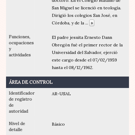
doctoró. En el Colegio Máximo de
San Miguel se licenció en teología.
Dirigió los colegios San José, en
Córdoba, y de la
...
»
Funciones,
El padre jesuita Ernesto Dann
ocupaciones
Obregón fué el primer rector de la
y
Universidad del Salvador, ejerció
actividades
este cargo desde el 07/02/1959
hasta el 08/12/1962.
ÁREA DE CONTROL
Identificador
AR-USAL
de registro
de
autoridad
Nivel de
Básico
detalle